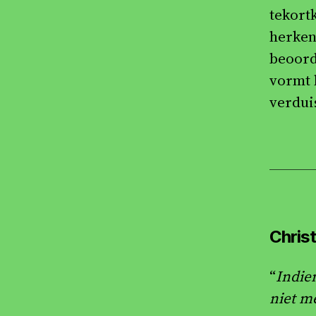
tekort
herken
beoorde
vormt 
verdui
Christ
“
Indie
niet m