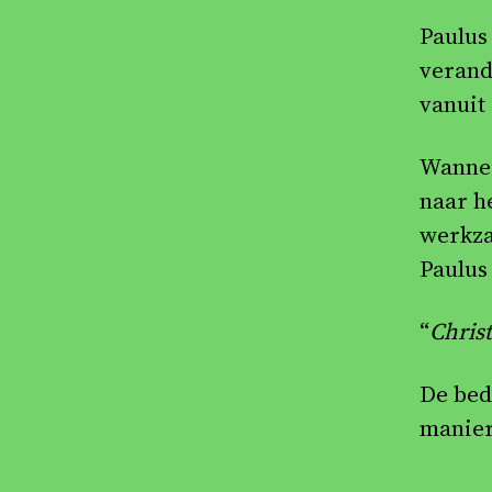
Paulus
verand
vanuit
Wannee
naar h
werkza
Paulus 
“
Christ
De bed
manier