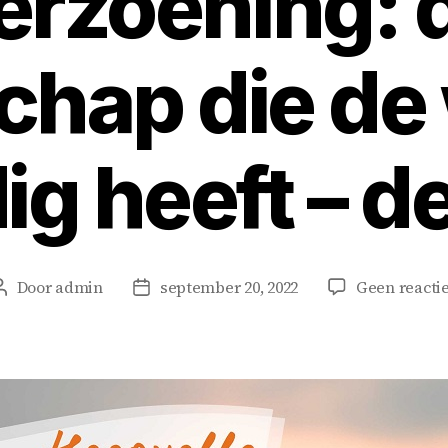
erzoening: 
hap die de
ig heeft – de
Door
admin
september 20, 2022
Geen reacti
Berichtauteur
Berichtdatum