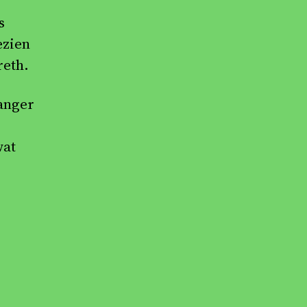
s
ezien
reth.
anger
wat