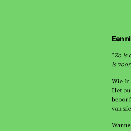
Een n
“
Zo is 
is voor
Wie in 
Het ou
beoord
van zi
Wannee