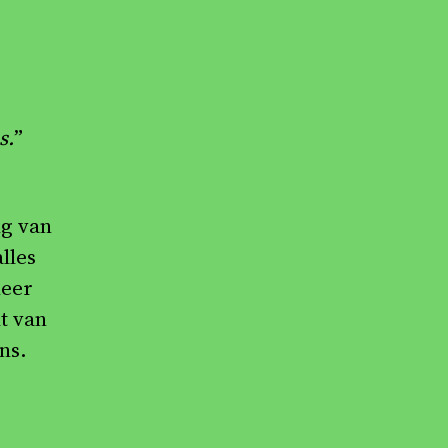
s.
”
ng van
lles
neer
t van
ns.