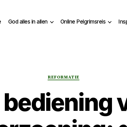
e
God alles in allen
Online Pelgrimsreis
Ins
Categorieën
REFORMATIE
 bediening 