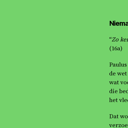
Niema
“
Zo ke
(16a)
Paulus
de wet 
wat vo
die be
het vle
Dat wo
verzoe