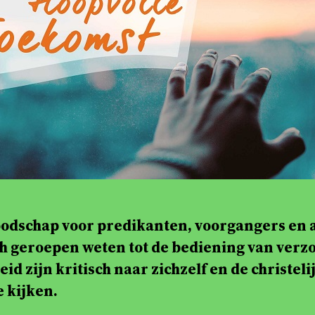
odschap voor predikanten, voorgangers en 
ch geroepen weten tot de bediening van verz
eid zijn kritisch naar zichzelf en de christeli
e kijken.