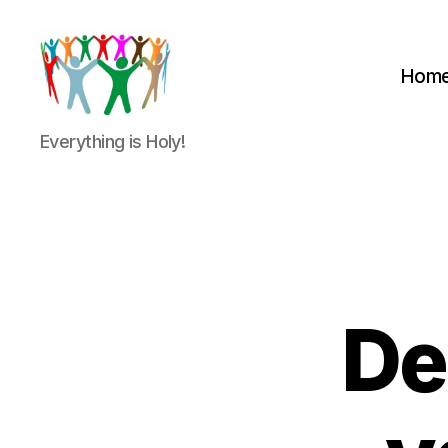
Hom
Peter
Everything is Holy!
&
Petra
Overduin
De