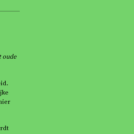
t oude
id.
jke
nier
rdt