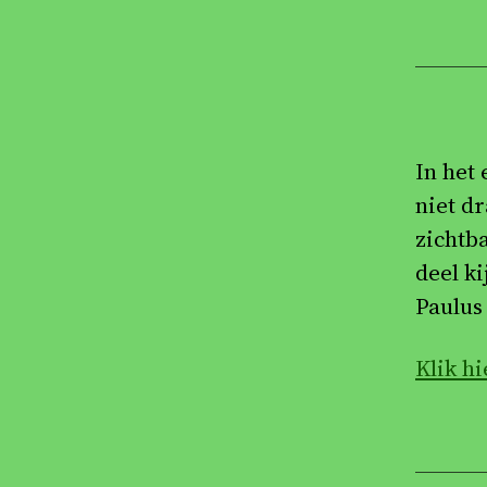
In het
niet d
zichtb
deel k
Paulus
Klik hi