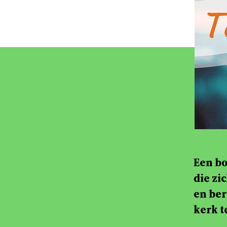
Een bo
die zi
en ber
kerk t