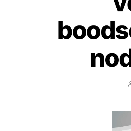
v
boodsc
nod