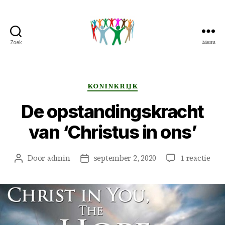
Menu
Zoek
Peter
&
Petra
Overduin
Categorieën
KONINKRIJK
De opstandingskracht
van ‘Christus in ons’
op
Door
admin
september 2, 2020
1 reactie
Berichtauteur
Berichtdatum
De
ops
van
‘Chr
in
ons’