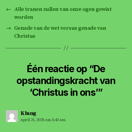
e
er
l
s
e
n
←
Alle tranen zullen van onze ogen gewist
b
A
dI
worden
o
p
n
→
Genade van de wet versus genade van
o
p
Christus
k
Één reactie op “De
opstandingskracht van
‘Christus in ons’”
zegt:
Klung
april 21, 2025 om 5:42 am