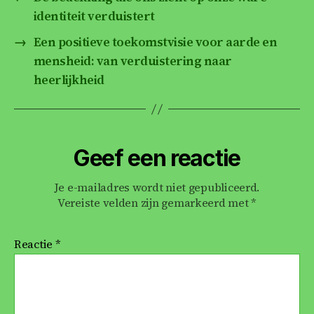
b
A
dI
identiteit verduistert
o
p
n
→
Een positieve toekomstvisie voor aarde en
o
p
mensheid: van verduistering naar
k
heerlijkheid
Geef een reactie
Je e-mailadres wordt niet gepubliceerd.
Vereiste velden zijn gemarkeerd met
*
Reactie
*