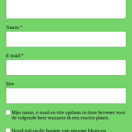
Naam
*
E-mail
*
Site
Mijn naam, e-mail en site opslaan in deze browser voor
de volgende keer wanneer ik een reactie plaats.
Houd mij op de hoogte van nieuwe blogs en