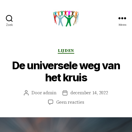
Menu
Zoek
Peter
&
Petra
Overduin
Categorieën
LIJDEN
De universele weg van
het kruis
Door
admin
december 14, 2022
Berichtauteur
Berichtdatum
op
Geen reacties
De
universele
weg
van