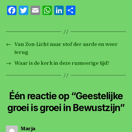
F
T
E
W
Li
D
a
w
m
h
n
el
c
itt
ai
at
k
e
e
er
l
s
e
n
←
Van Zon-Licht naar stof der aarde en weer
b
A
dI
terug
o
p
n
→
Waar is de kerk in deze rumoerige tijd?
o
p
k
Één reactie op “Geestelijke
groei is groei in Bewustzijn”
zegt:
Marja