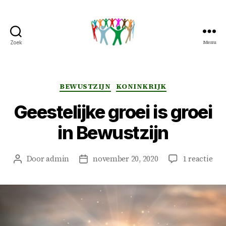
Menu
Zoek
Peter
&
Petra
Overduin
Categorieën
BEWUSTZIJN
KONINKRIJK
Geestelijke groei is groei
in Bewustzijn
op
Door
admin
november 20, 2020
1 reactie
Berichtauteur
Berichtdatum
Gee
gro
is
gro
in
Bew