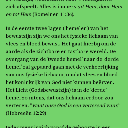
zich afspeelt. Alles is immers
uit Hem, door Hem
en tot Hem
(Romeinen 11:36).
In de eerste twee lagen (‘hemelen’) van het
bewustzijn zijn we ons het fysieke lichaam van
vlees en bloed bewust. Het gaat hierbij om de
aarde als de zichtbare en tastbare wereld. De
overgang van de ’tweede hemel’ naar de ‘derde
hemel’ zal gepaard gaan met de verheerlijking
van ons fysieke lichaam, omdat vlees en bloed
het koninkrijk van God niet kunnen beërven.
Het Licht (Godsbewustzijn) is in de ‘derde’
hemel zo intens, dat ons lichaam erdoor zou
verteren. “
want onze God is een verterend vuur.
”
(Hebreeën 12:29)
Ieder mens is zich vanaf de geboorte in een