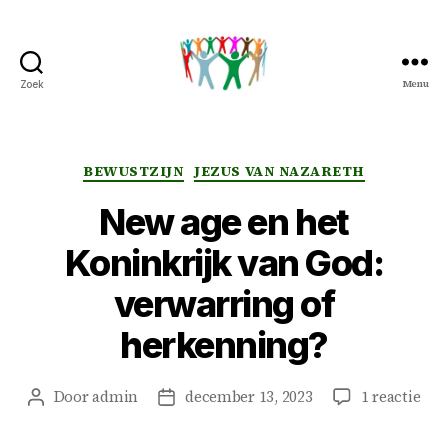
Menu
Zoek
Peter
&
Petra
Overduin
Categorieën
BEWUSTZIJN
JEZUS VAN NAZARETH
New age en het
Koninkrijk van God:
verwarring of
herkenning?
op
Door
admin
december 13, 2023
1 reactie
Berichtauteur
Berichtdatum
Ne
age