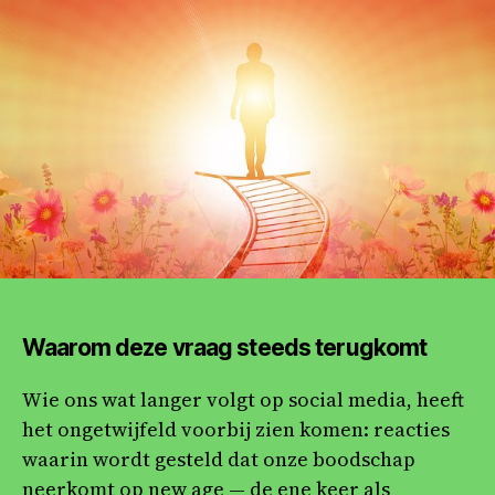
en
het
Kon
van
God
ver
of
her
Waarom deze vraag steeds terugkomt
Wie ons wat langer volgt op social media, heeft
het ongetwijfeld voorbij zien komen: reacties
waarin wordt gesteld dat onze boodschap
neerkomt op new age — de ene keer als