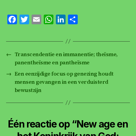
F
T
E
W
Li
D
a
w
m
h
n
el
c
itt
ai
at
k
e
e
er
l
s
e
n
←
Transcendentie en immanentie; theïsme,
b
A
dI
panentheïsme en pantheïsme
o
p
n
→
Een eenzijdige focus op genezing houdt
o
p
mensen gevangen in een verduisterd
k
bewustzijn
Één reactie op “New age en