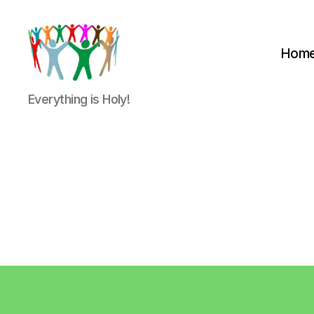
Hom
Peter
Everything is Holy!
&
Petra
Overduin