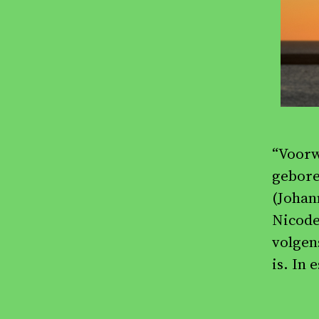
“Voorw
gebore
(Johan
Nicode
volgen
is. In 