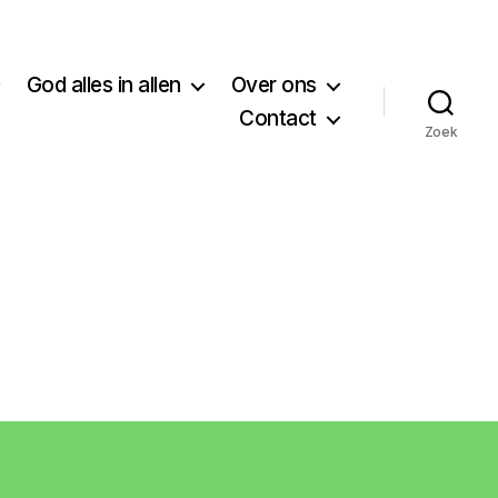
God alles in allen
Over ons
Contact
Zoek