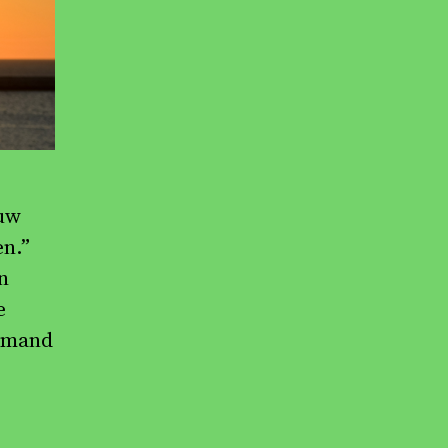
euw
en.”
n
e
iemand