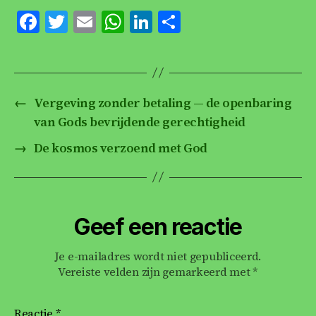
F
T
E
W
Li
D
a
w
m
h
n
el
c
itt
ai
at
k
e
e
er
l
s
e
n
←
Vergeving zonder betaling — de openbaring
b
A
dI
van Gods bevrijdende gerechtigheid
o
p
n
→
De kosmos verzoend met God
o
p
k
Geef een reactie
Je e-mailadres wordt niet gepubliceerd.
Vereiste velden zijn gemarkeerd met
*
Reactie
*