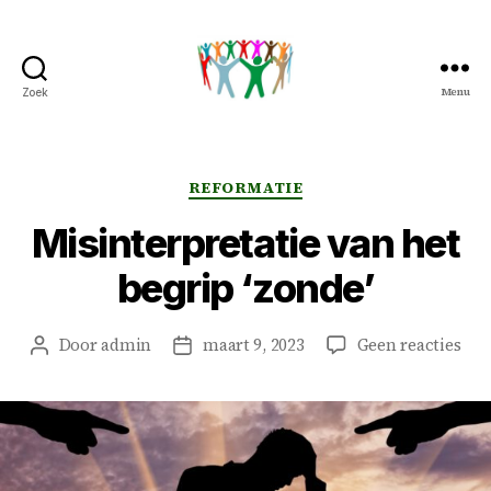
Menu
Zoek
Peter
&
Petra
Overduin
Categorieën
REFORMATIE
Misinterpretatie van het
begrip ‘zonde’
op
Door
admin
maart 9, 2023
Geen reacties
Berichtauteur
Berichtdatum
Misi
van
het
beg
‘zon