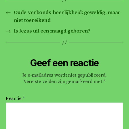
e
er
l
s
e
n
←
Oude-verbonds-heerlijkheid: geweldig, maar
b
A
dI
niet toereikend
o
p
n
→
Is Jezus uit een maagd geboren?
o
p
k
Geef een reactie
Je e-mailadres wordt niet gepubliceerd.
Vereiste velden zijn gemarkeerd met
*
Reactie
*