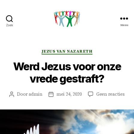
Menu
Zoek
Peter
&
Petra
Overduin
Categorieën
JEZUS VAN NAZARETH
Werd Jezus voor onze
vrede gestraft?
op
Door
admin
mei 24, 2020
Geen reacties
Berichtauteur
Berichtdatum
Wer
Jezu
voor
onz
vred
gest