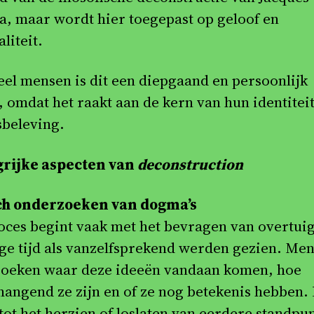
a, maar wordt hier toegepast op geloof en
aliteit.
eel mensen is dit een diepgaand en persoonlijk
, omdat het raakt aan de kern van hun identitei
sbeleving.
rijke aspecten van
deconstruction
ch onderzoeken van dogma’s
oces begint vaak met het bevragen van overtui
nge tijd als vanzelfsprekend werden gezien. Me
oeken waar deze ideeën vandaan komen, hoe
angend ze zijn en of ze nog betekenis hebben. 
tot het herzien of loslaten van eerdere standpu