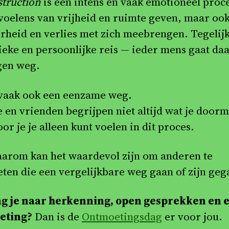
truction
is een intens en vaak emotioneel proc
voelens van vrijheid en ruimte geven, maar oo
rheid en verlies met zich meebrengen. Tegelijk 
ieke en persoonlijke reis — ieder mens gaat da
igen weg.
 vaak ook een eenzame weg.
e en vrienden begrijpen niet altijd wat je doorm
r je je alleen kunt voelen in dit proces.
daarom kan het waardevol zijn om anderen te
ten die een vergelijkbare weg gaan of zijn geg
g je naar herkenning, open gesprekken en 
eting?
Dan is de
Ontmoetingsdag
er voor jou.