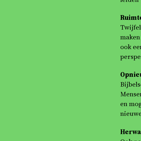
Ruimte
Twijfe
maken 
ook ee
perspe
Opnieu
Bijbel
Mensen
en moge
nieuwe
Herwaa