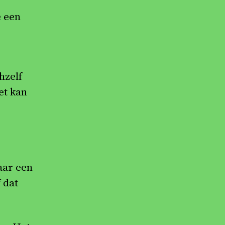
 een
hzelf
et kan
aar een
 dat