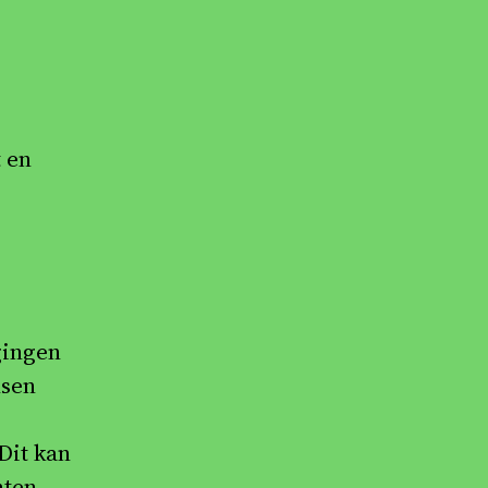
t en
gingen
nsen
Dit kan
nten.