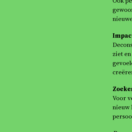
Ook pe
gewoon
nieuwe
Impact
Decons
ziet e
gevoel
creëre
Zoeken
Voor v
nieuw 
persoon