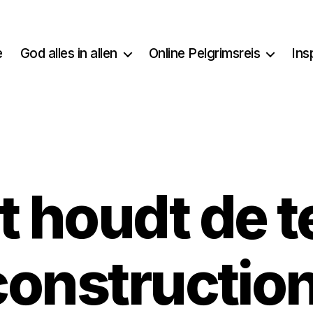
e
God alles in allen
Online Pelgrimsreis
Ins
 houdt de 
onstruction