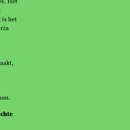
es. Het
k
is het
arin
aakt,
aan.
echte