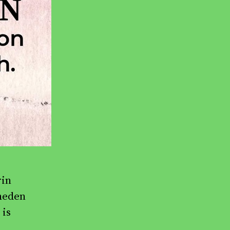
rin
heden
 is