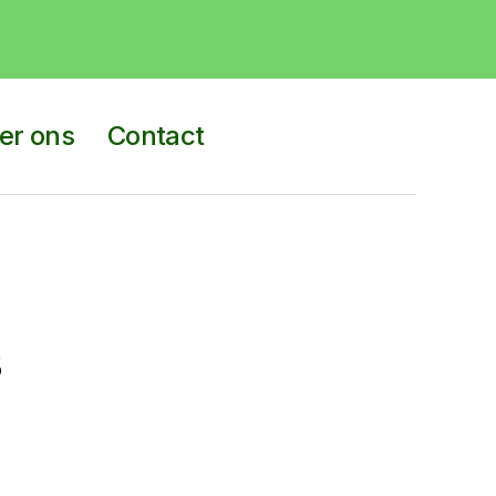
er ons
Contact
s