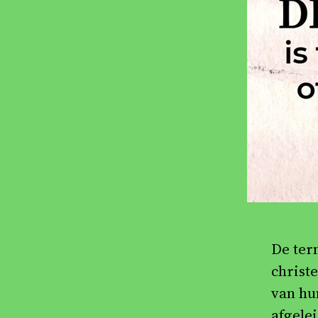
De te
christ
van hu
afgelei