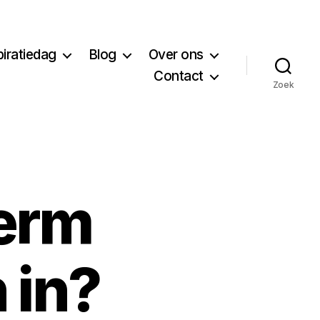
piratiedag
Blog
Over ons
Contact
Zoek
term
 in?