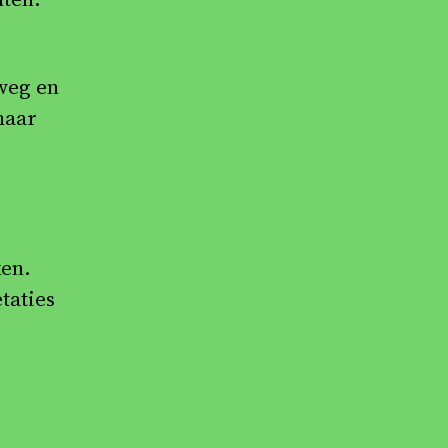
 weg en
maar
ken.
taties