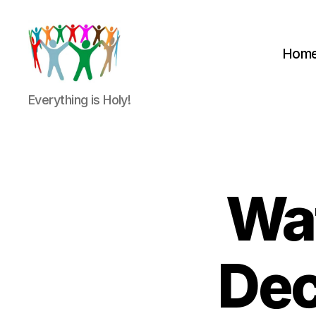
Hom
Peter
Everything is Holy!
&
Petra
Overduin
Wat
Dec