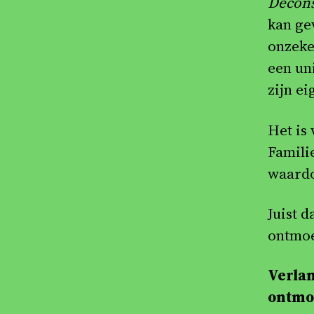
Decons
kan ge
onzeke
een un
zijn e
Het is
Famili
waardoo
Juist 
ontmoe
Verlan
ontmo